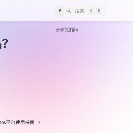
搜索
⌘
K
分享
品？
aas平台使用指南